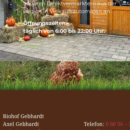
anderen Direktvermarktern aus der
Region in Verkaufsautomaten an.
Öffnungszeiten:
täglich von 6:00 bis 22:00 Uhr.
Biohof Gebhardt
Axel Gebhardt
Telefon:
0 60 56 – 