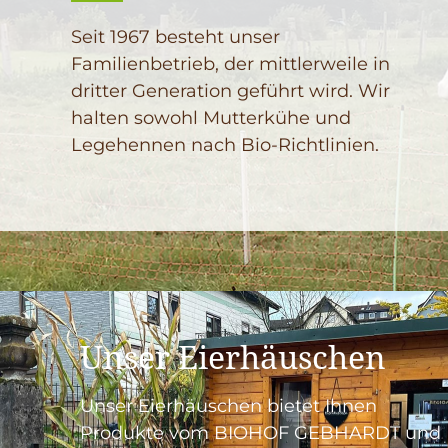
Seit 1967 besteht unser
Familienbetrieb, der mittlerweile in
dritter Generation geführt wird. Wir
halten sowohl Mutterkühe und
Legehennen nach Bio-Richtlinien.
Unser Eierhäuschen
Unser Eierhäuschen bietet Ihnen
Produkte vom BIOHOF GEBHARDT und