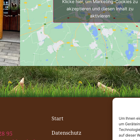
Klicke hier, um Marketing-Cookies zu
akzeptieren und diesen Inhalt zu
aktivieren
Start
Um Ihnen ei
um Gerätein
Technologie
Datenschutz
28 95
auf dieser W